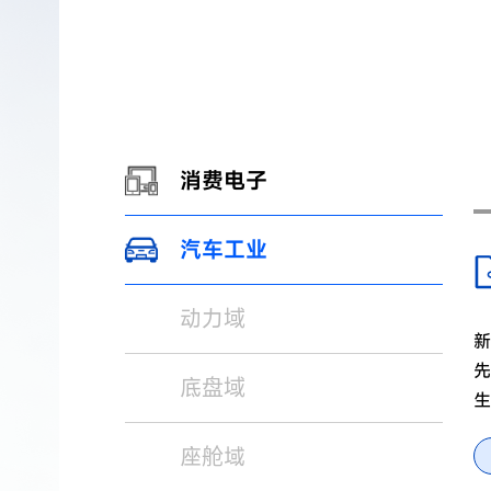
消费电子
汽车工业
动力域
新
先
底盘域
生
座舱域